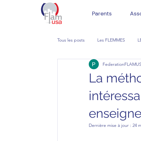
Parents
Ass
Tous les posts
Les FLEMMES
L
FederationFLAMU
La métho
intéressa
enseigne
Dernière mise à jour :
24 m