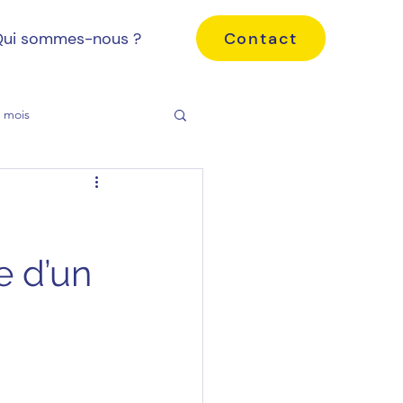
Contact
ui sommes-nous ?
u mois
e d’un