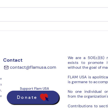
On s
Le courrier des FLAM
We are a 501(c)(6) 
Contact
exists to promote i
contact@flamusa.com
without the goal of mak
FLAM USA is apolitica
ue
is germane to accompl
ts
Support Flam USA
e,
No one individual or
de
from the organization'
Donate
Contributions to sect