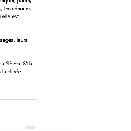
iquer, parler, 
, les séances 
elle est 
sages, leurs 
s élèves. S’ils 
 la durée.