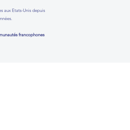
s aux Etats-Unis depuis
années.
mmunautés francophones
membership-based nonprofit that
ts members' business interests,
ing a profit.
l and may engage in lobbying that
ishing their exempt purposes.
 shareholder benefits financially