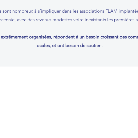
ls sont nombreux à s’impliquer dans les associations FLAM implantée
cennie, avec des revenus modestes voire inexistants les premières 
t extrêmement organisées, répondent à un besoin croissant des co
locales, et ont besoin de soutien.
We are a 501(c)(6) 
Contact
exists to promote i
contact@flamusa.com
without the goal of mak
FLAM USA is apolitica
ue
is germane to accompl
ts
Support Flam USA
e,
No one individual or