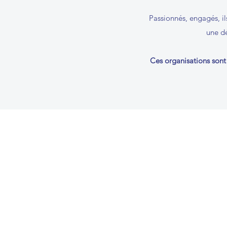
Passionnés, engagés, i
une dé
Ces organisations son
Les Associations FLAM, Français LAng
Maternelle, des cours pour les enfan
francophones de la maternelle au lycé