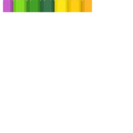
FederationFLAMUSA
7 déc. 2022
1 min de lecture
On s'enFLAM !!!
L'infolettre du mois revient sur les faits qui
ont marqué le mois : actualité
francophones, éducation, langue
française, bilinguisme, !