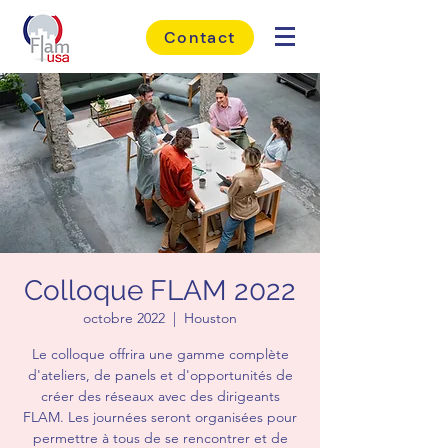
Contact
Colloque FLAM 2022
octobre 2022
  |  
Houston
Le colloque offrira une gamme complète
d'ateliers, de panels et d'opportunités de
créer des réseaux avec des dirigeants
FLAM. Les journées seront organisées pour
permettre à tous de se rencontrer et de